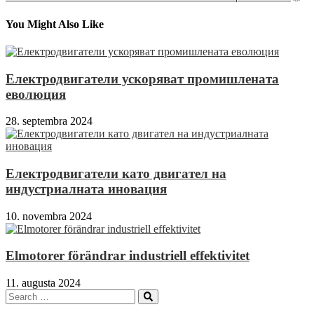
v
článku
You Might Also Like
Електродвигатели ускоряват промишлената
еволюция
28. septembra 2024
Електродвигатели като двигател на
индустриалната иновация
10. novembra 2024
Elmotorer förändrar industriell effektivitet
11. augusta 2024
Search
Search
for: