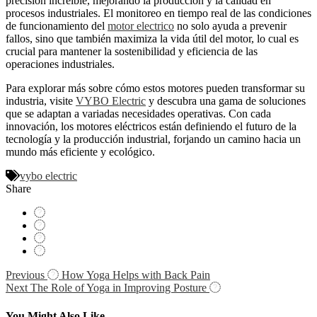
precisión increíble, mejorando la producción y la calidad en
procesos industriales. El monitoreo en tiempo real de las condiciones
de funcionamiento del
motor electrico
no solo ayuda a prevenir
fallos, sino que también maximiza la vida útil del motor, lo cual es
crucial para mantener la sostenibilidad y eficiencia de las
operaciones industriales.
Para explorar más sobre cómo estos motores pueden transformar su
industria, visite
VYBO Electric
y descubra una gama de soluciones
que se adaptan a variadas necesidades operativas. Con cada
innovación, los motores eléctricos están definiendo el futuro de la
tecnología y la producción industrial, forjando un camino hacia un
mundo más eficiente y ecológico.
vybo electric
Share
Navigácia
Previous
How Yoga Helps with Back Pain
Next
The Role of Yoga in Improving Posture
v
článku
You Might Also Like