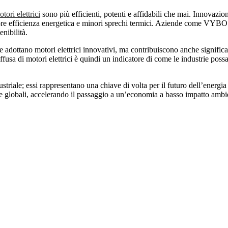
tori elettrici
sono più efficienti, potenti e affidabili che mai. Innovazio
re efficienza energetica e minori sprechi termici. Aziende come VYBO 
nibilità.
 adottano motori elettrici innovativi, ma contribuiscono anche significa
fusa di motori elettrici è quindi un indicatore di come le industrie poss
ustriale; essi rappresentano una chiave di volta per il futuro dell’energ
che globali, accelerando il passaggio a un’economia a basso impatto ambie