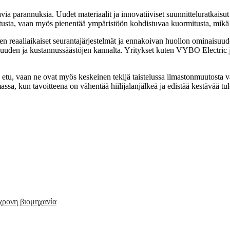
ia parannuksia. Uudet materiaalit ja innovatiiviset suunnitteluratkais
tusta, vaan myös pienentää ympäristöön kohdistuvaa kuormitusta, mikä
en reaaliaikaiset seurantajärjestelmät ja ennakoivan huollon ominaisuud
kuuden ja kustannussäästöjen kannalta. Yritykset kuten VYBO Electric j
etu, vaan ne ovat myös keskeinen tekijä taistelussa ilmastonmuutosta va
sa, kun tavoitteena on vähentää hiilijalanjälkeä ja edistää kestävää tul
χρονη βιομηχανία