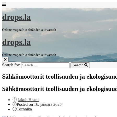
drops.la
Online magazín o službách a tovaroch
drops.la
Online magazín o službách a tovaroch
Search for:
Search
Sähkömoottorit teollisuuden ja ekologisuu
Sähkömoottorit teollisuuden ja ekologisuu
Jakub Hrach
Posted on
16. januára 2025
Technika