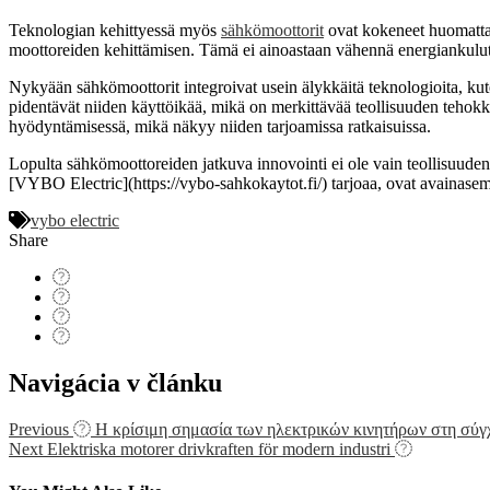
Teknologian kehittyessä myös
sähkömoottorit
ovat kokeneet huomattav
moottoreiden kehittämisen. Tämä ei ainoastaan vähennä energiankulu
Nykyään sähkömoottorit integroivat usein älykkäitä teknologioita, kut
pidentävät niiden käyttöikää, mikä on merkittävää teollisuuden tehok
hyödyntämisessä, mikä näkyy niiden tarjoamissa ratkaisuissa.
Lopulta sähkömoottoreiden jatkuva innovointi ei ole vain teollisuuden 
[VYBO Electric](https://vybo-sahkokaytot.fi/) tarjoaa, ovat avainasemas
vybo electric
Share
Navigácia v článku
Previous
Η κρίσιμη σημασία των ηλεκτρικών κινητήρων στη σύγ
Next
Elektriska motorer drivkraften för modern industri