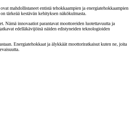
ut ovat mahdollistaneet entistä tehokkaampien ja energiatehokkaampien
 on tärkeää kestävän kehityksen näkökulmasta.
et. Nämä innovaatiot parantavat moottoreiden luotettavuutta ja
atkavat edelläkävijöinä näiden edistyneiden teknologioiden
staan. Energiatehokkaat ja älykkäät moottoriratkaisut kuten ne, joita
evaisuutta.