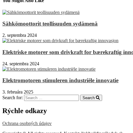
You Might Also Like
Sähkömoottorit teollisuuden sydämenä
2. septembra 2024
Elektriske motorer som drivkraft for bærekraftig inn
24. septembra 2024
Elektromotoren stimuleren industriële innovatie
3. februára 2025
Search for:
Search
Rýchle odkazy
Ochrana osobných údajov