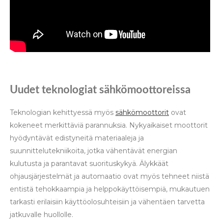
Uudet teknologiat sähkömoottoreissa
Teknologian kehittyessä myös
sähkömoottorit
ovat
kokeneet merkittäviä parannuksia. Nykyaikaiset moottorit
hyödyntävät edistyneitä materiaaleja ja
suunnittelutekniikoita, jotka vähentävät energian
kulutusta ja parantavat suorituskykyä. Älykkäät
ohjausjärjestelmät ja automaatio ovat myös tehneet niistä
entistä tehokkaampia ja helppokäyttöisempiä, mukautuen
tarkasti erilaisiin käyttöolosuhteisiin ja vähentäen tarvetta
jatkuvalle huollolle.