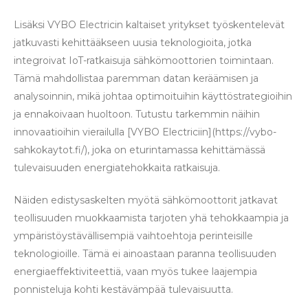
Lisäksi VYBO Electricin kaltaiset yritykset työskentelevät
jatkuvasti kehittääkseen uusia teknologioita, jotka
integroivat IoT-ratkaisuja sähkömoottorien toimintaan.
Tämä mahdollistaa paremman datan keräämisen ja
analysoinnin, mikä johtaa optimoituihin käyttöstrategioihin
ja ennakoivaan huoltoon. Tutustu tarkemmin näihin
innovaatioihin vierailulla [VYBO Electriciin](https://vybo-
sahkokaytot.fi/), joka on eturintamassa kehittämässä
tulevaisuuden energiatehokkaita ratkaisuja.
Näiden edistysaskelten myötä sähkömoottorit jatkavat
teollisuuden muokkaamista tarjoten yhä tehokkaampia ja
ympäristöystävällisempiä vaihtoehtoja perinteisille
teknologioille. Tämä ei ainoastaan paranna teollisuuden
energiaeffektiviteettiä, vaan myös tukee laajempia
ponnisteluja kohti kestävämpää tulevaisuutta.