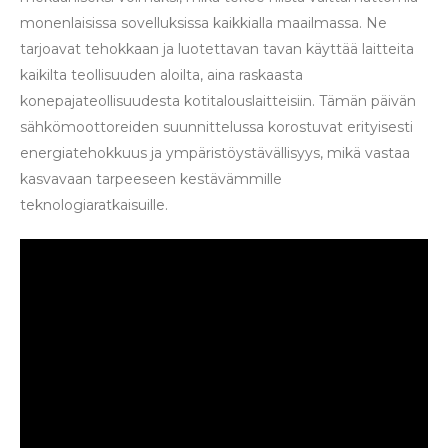
monenlaisissa sovelluksissa kaikkialla maailmassa. Ne
tarjoavat tehokkaan ja luotettavan tavan käyttää laitteita
kaikilta teollisuuden aloilta, aina raskaasta
konepajateollisuudesta kotitalouslaitteisiin. Tämän päivän
sähkömoottoreiden suunnittelussa korostuvat erityisesti
energiatehokkuus ja ympäristöystävällisyys, mikä vastaa
kasvavaan tarpeeseen kestävämmille
teknologiaratkaisuille.