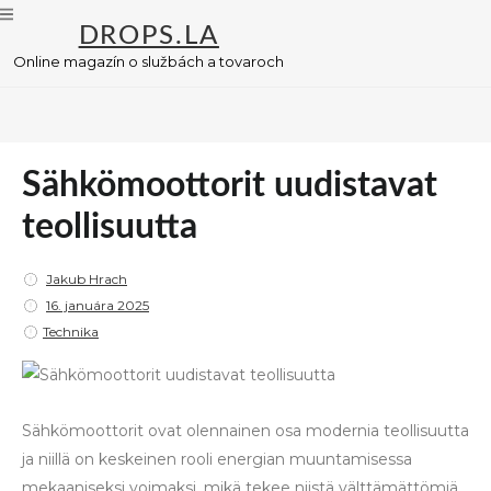
DROPS.LA
Online magazín o službách a tovaroch
Sähkömoottorit uudistavat
teollisuutta
Jakub Hrach
P
16. januára 2025
o
Technika
s
t
e
Sähkömoottorit ovat olennainen osa modernia teollisuutta
d
ja niillä on keskeinen rooli energian muuntamisessa
o
mekaaniseksi voimaksi, mikä tekee niistä välttämättömiä
n