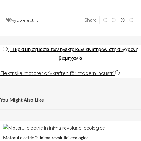
Share
vybo electric
Navigácia
Η κρίσιμη σημασία των ηλεκτρικών κινητήρων στη σύγχρονη
βιομηχανία
v
článku
Elektriska motorer drivkraften för modern industri
You Might Also Like
Motorul electric în inima revoluției ecologice