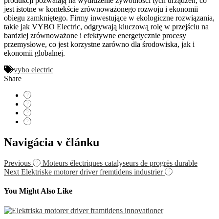
produkcji pozwalają na wydłużenie żywotności tych urządzeń, co
jest istotne w kontekście zrównoważonego rozwoju i ekonomii
obiegu zamkniętego. Firmy inwestujące w ekologiczne rozwiązania,
takie jak VYBO Electric, odgrywają kluczową rolę w przejściu na
bardziej zrównoważone i efektywne energetycznie procesy
przemysłowe, co jest korzystne zarówno dla środowiska, jak i
ekonomii globalnej.
vybo electric
Share
Navigácia v článku
Previous
Moteurs électriques catalyseurs de progrès durable
Next
Elektriske motorer driver fremtidens industrier
You Might Also Like