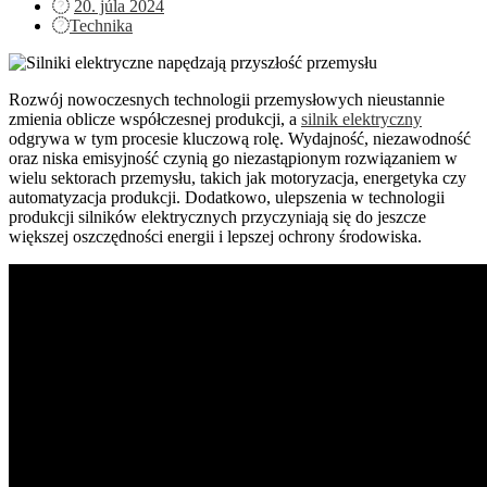
Posted
20. júla 2024
on
Technika
Rozwój nowoczesnych technologii przemysłowych nieustannie
zmienia oblicze współczesnej produkcji, a
silnik elektryczny
odgrywa w tym procesie kluczową rolę. Wydajność, niezawodność
oraz niska emisyjność czynią go niezastąpionym rozwiązaniem w
wielu sektorach przemysłu, takich jak motoryzacja, energetyka czy
automatyzacja produkcji. Dodatkowo, ulepszenia w technologii
produkcji silników elektrycznych przyczyniają się do jeszcze
większej oszczędności energii i lepszej ochrony środowiska.