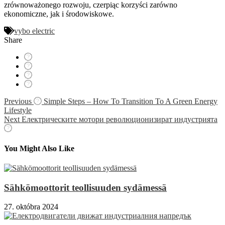
zrównoważonego rozwoju, czerpiąc korzyści zarówno
ekonomiczne, jak i środowiskowe.
vybo electric
Share
Navigácia
Previous
Simple Steps – How To Transition To A Green Energy
Lifestyle
v
Next
Електрическите мотори революционизират индустрията
článku
You Might Also Like
Sähkömoottorit teollisuuden sydämessä
27. októbra 2024