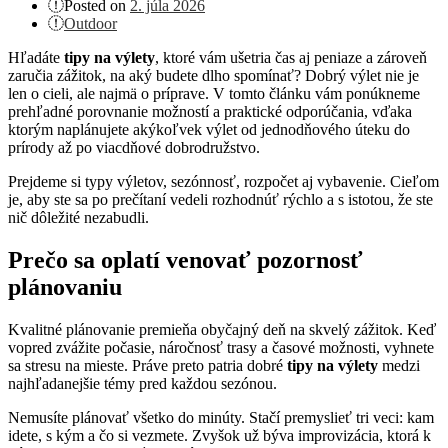
Posted on
2. júla 2026
Outdoor
Hľadáte
tipy na výlety
, ktoré vám ušetria čas aj peniaze a zároveň
zaručia zážitok, na aký budete dlho spomínať? Dobrý výlet nie je
len o cieli, ale najmä o príprave. V tomto článku vám ponúkneme
prehľadné porovnanie možností a praktické odporúčania, vďaka
ktorým naplánujete akýkoľvek výlet od jednodňového úteku do
prírody až po viacdňové dobrodružstvo.
Prejdeme si typy výletov, sezónnosť, rozpočet aj vybavenie. Cieľom
je, aby ste sa po prečítaní vedeli rozhodnúť rýchlo a s istotou, že ste
nič dôležité nezabudli.
Prečo sa oplatí venovať pozornosť
plánovaniu
Kvalitné plánovanie premieňa obyčajný deň na skvelý zážitok. Keď
vopred zvážite počasie, náročnosť trasy a časové možnosti, vyhnete
sa stresu na mieste. Práve preto patria dobré
tipy na výlety
medzi
najhľadanejšie témy pred každou sezónou.
Nemusíte plánovať všetko do minúty. Stačí premyslieť tri veci: kam
idete, s kým a čo si vezmete. Zvyšok už býva improvizácia, ktorá k