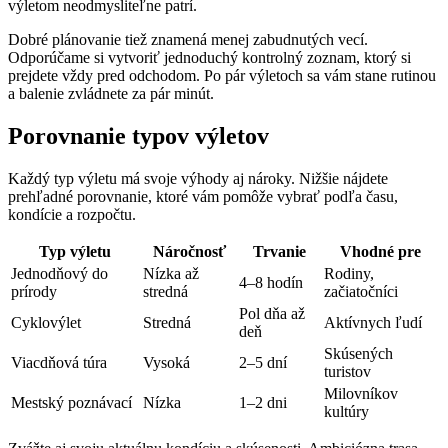
výletom neodmysliteľne patrí.
Dobré plánovanie tiež znamená menej zabudnutých vecí.
Odporúčame si vytvoriť jednoduchý kontrolný zoznam, ktorý si
prejdete vždy pred odchodom. Po pár výletoch sa vám stane rutinou
a balenie zvládnete za pár minút.
Porovnanie typov výletov
Každý typ výletu má svoje výhody aj nároky. Nižšie nájdete
prehľadné porovnanie, ktoré vám pomôže vybrať podľa času,
kondície a rozpočtu.
Typ výletu
Náročnosť
Trvanie
Vhodné pre
Jednodňový do
Nízka až
Rodiny,
4–8 hodín
prírody
stredná
začiatočníci
Pol dňa až
Cyklovýlet
Stredná
Aktívnych ľudí
deň
Skúsených
Viacdňová túra
Vysoká
2–5 dní
turistov
Milovníkov
Mestský poznávací
Nízka
1–2 dni
kultúry