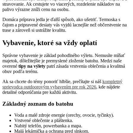
stravovanie. Ak cestujete vo viacerých, rozdelenie nákladov na
palivo výrazne zníži cenu na osobu.
Domáca príprava jedla je ďalší spôsob, ako ušetriť. Termoska s
čajom a pripravené desiaty vás vyjdú lacnejšie než občerstvenie na
trase a zároveň si ustrážite kvalitu.
Vybavenie, ktoré sa vždy oplatí
Správne vybavenie je základ pohodlného výletu. Nemusíte míňať
majetok, dôležitejšie je premyslené zloženie batohu. Medzi naše
overené
tipy na výlety
patrí zásada vrstvenia oblečenia a kvalitná
obuv podľa terénu.
Ak sa chcete do témy ponoriť hlbšie, prečítajte si náš
kompletný
sprievodca outdoorovým vybavením pre rok 2026
, kde nájdete
detailné odporúčania pre každú aktivitu.
Základný zoznam do batohu
Voda a malé zdroje energie (orechy, ovocie, tyčinky).
Vrstvené oblečenie a pláštenka.
Nabitý telefón, powerbanka a mapa.
Malá lekárnička a ochrana pred slnkom.