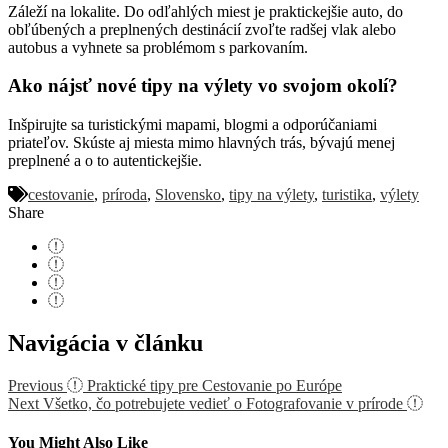
Záleží na lokalite. Do odľahlých miest je praktickejšie auto, do
obľúbených a preplnených destinácií zvoľte radšej vlak alebo
autobus a vyhnete sa problémom s parkovaním.
Ako nájsť nové tipy na výlety vo svojom okolí?
Inšpirujte sa turistickými mapami, blogmi a odporúčaniami
priateľov. Skúste aj miesta mimo hlavných trás, bývajú menej
preplnené a o to autentickejšie.
cestovanie
,
príroda
,
Slovensko
,
tipy na výlety
,
turistika
,
výlety
Share
Navigácia v článku
Previous
Praktické tipy pre Cestovanie po Európe
Next
Všetko, čo potrebujete vedieť o Fotografovanie v prírode
You Might Also Like