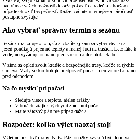
Zvážte aj svoju aktuálnu kondíciu a skúsenosti. Ambiciózna trasa
nad rámec vašich možností dokáže pokaziť celý deň a v horšom
prípade ohroziť bezpečnosť. Radšej začnite miernejšie a náročnosť
postupne zvyšujte.
Ako vybrať správny termín a sezónu
Sezóna rozhoduje o tom, čo si zbalíte aj kam sa vyberiete. Jar a
jeseň ponúkajú príjemné teploty a menej ľudí na trasách. Leto láka k
vode, no vyžaduje ochranu pred slnkom a dostatok tekutín.
V zime sa oplatí zvoliť kratšie a bezpečnejšie trasy, keďže sa rýchlo
stmieva. Vždy si skontrolujte predpoveď počasia deň vopred aj ráno
pred odchodom.
Na čo myslieť pri počasí
Sledujte vietor a teplotu, nielen zrážky.
V horách rátajte s rýchlymi zmenami počasia.
Majte záložný plán pre prípad dažďa.
Rozpočet: koľko výlet naozaj stojí
Výlet nemusí byť drahý. Najväčšie položky zvyknú byť doprava a