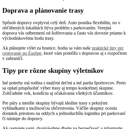
Doprava a plánovanie trasy
Spôsob dopravy ovplyvní celý deň. Auto ponúka flexibilitu, no v
obľúbených lokalitách býva problém s parkovaním. Verejná
doprava vás odbremení od šoférovania a často vás dovezie priamo k
východiskovému bodu trasy.
Ak plánujete výlet za hranice, hodia sa vám naše
praktické tipy pre
cestovanie po Európe
, ktoré vám pomôžu s dopravou aj s rozpočtom
v zahraničí.
Tipy pre rôzne skupiny výletníkov
Iné potreby má rodina s malými deťmi a iné partia športovcov. Preto
sa oplatí prispôsobiť výber trasy aj tempo konkrétnej skupine.
Zohľadnite vek, kondíciu aj očakávania všetkých účastníkov.
Pre páry a menšie skupiny bývajú ideálne trasy s peknými
vyhliadkami a možnosťou občerstvenia. Väčšie skupiny ocenia
dostatok priestoru na oddych a jednoduchšiu logistiku pri parkovaní
či nástupe do dopravy.
Ak cestujete sami, dvojnásobne dbajte na bezpečnosť a informujte