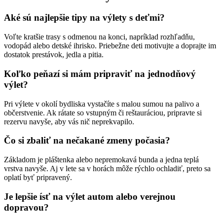
Aké sú najlepšie tipy na výlety s deťmi?
Voľte kratšie trasy s odmenou na konci, napríklad rozhľadňu,
vodopád alebo detské ihrisko. Priebežne deti motivujte a doprajte im
dostatok prestávok, jedla a pitia.
Koľko peňazí si mám pripraviť na jednodňový
výlet?
Pri výlete v okolí bydliska vystačíte s malou sumou na palivo a
občerstvenie. Ak rátate so vstupným či reštauráciou, pripravte si
rezervu navyše, aby vás nič neprekvapilo.
Čo si zbaliť na nečakané zmeny počasia?
Základom je pláštenka alebo nepremokavá bunda a jedna teplá
vrstva navyše. Aj v lete sa v horách môže rýchlo ochladiť, preto sa
oplatí byť pripravený.
Je lepšie ísť na výlet autom alebo verejnou
dopravou?