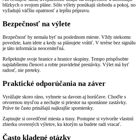
blízkych o svojom pláne. Sólo výlety ponúkajú slobodu a pokoj, no
vyžadujú väčšiu opatrnosť a lepšiu prípravu.
Bezpečnosť na výlete
Bezpečnosť by nemala byť na poslednom mieste. Vždy niekomu
povedzte, kam idete a kedy sa plánujete vrátiť. V teréne bez signálu
je táto informácia neoceniteľná.
Rešpektujte svoje hranice a hranice skupiny. Tempo prispôsobte
najslabšiemu členovi a robte pravidelné prestávky. Výlet má byť
radosť, nie preteky.
Praktické odporúčania na záver
Vyrážajte skoro ráno, vyhnete sa davom aj horúčave. Choďte s
otvorenou mysľou a nechajte si priestor na spontánne zastávky.
Práve tie často prinášajú najkrajšie spomienky.
Zapisujte si osvedčené miesta a trasy. Postupne si vytvoríte vlastnú
zbierku overených výletov, ku ktorým sa budete radi vracať.
Často kladené otázky