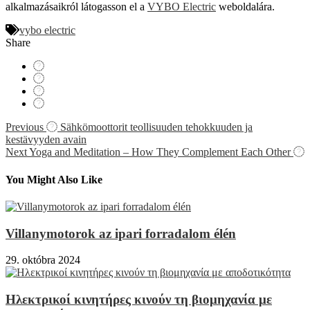
alkalmazásaikról látogasson el a
VYBO Electric
weboldalára.
vybo electric
Share
Navigácia
Previous
Sähkömoottorit teollisuuden tehokkuuden ja
kestävyyden avain
v
Next
Yoga and Meditation – How They Complement Each Other
článku
You Might Also Like
Villanymotorok az ipari forradalom élén
29. októbra 2024
Ηλεκτρικοί κινητήρες κινούν τη βιομηχανία με