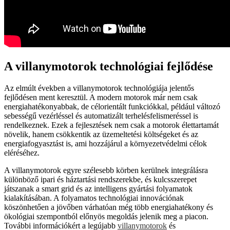
A villanymotorok technológiai fejlődése
Az elmúlt években a villanymotorok technológiája jelentős
fejlődésen ment keresztül. A modern motorok már nem csak
energiahatékonyabbak, de célorientált funkciókkal, például változó
sebességű vezérléssel és automatizált terhelésfelismeréssel is
rendelkeznek. Ezek a fejlesztések nem csak a motorok élettartamát
növelik, hanem csökkentik az üzemeltetési költségeket és az
energiafogyasztást is, ami hozzájárul a környezetvédelmi célok
eléréséhez.
A villanymotorok egyre szélesebb körben kerülnek integrálásra
különböző ipari és háztartási rendszerekbe, és kulcsszerepet
játszanak a smart grid és az intelligens gyártási folyamatok
kialakításában. A folyamatos technológiai innovációnak
köszönhetően a jövőben várhatóan még több energiahatékony és
ökológiai szempontból előnyös megoldás jelenik meg a piacon.
További információkért a legújabb
villanymotorok
és