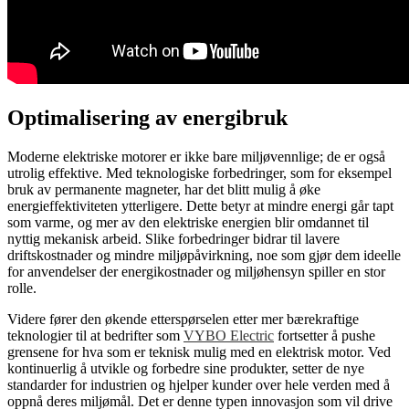
Optimalisering av energibruk
Moderne elektriske motorer er ikke bare miljøvennlige; de er også
utrolig effektive. Med teknologiske forbedringer, som for eksempel
bruk av permanente magneter, har det blitt mulig å øke
energieffektiviteten ytterligere. Dette betyr at mindre energi går tapt
som varme, og mer av den elektriske energien blir omdannet til
nyttig mekanisk arbeid. Slike forbedringer bidrar til lavere
driftskostnader og mindre miljøpåvirkning, noe som gjør dem ideelle
for anvendelser der energikostnader og miljøhensyn spiller en stor
rolle.
Videre fører den økende etterspørselen etter mer bærekraftige
teknologier til at bedrifter som
VYBO Electric
fortsetter å pushe
grensene for hva som er teknisk mulig med en elektrisk motor. Ved
kontinuerlig å utvikle og forbedre sine produkter, setter de nye
standarder for industrien og hjelper kunder over hele verden med å
oppnå deres miljømål. Det er denne typen innovasjon som vil drive