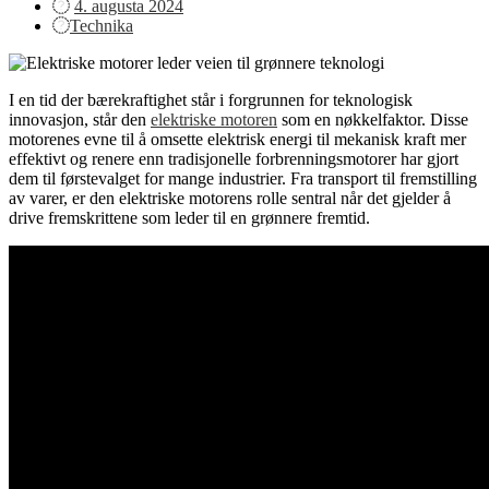
Posted
4. augusta 2024
on
Technika
I en tid der bærekraftighet står i forgrunnen for teknologisk
innovasjon, står den
elektriske motoren
som en nøkkelfaktor. Disse
motorenes evne til å omsette elektrisk energi til mekanisk kraft mer
effektivt og renere enn tradisjonelle forbrenningsmotorer har gjort
dem til førstevalget for mange industrier. Fra transport til fremstilling
av varer, er den elektriske motorens rolle sentral når det gjelder å
drive fremskrittene som leder til en grønnere fremtid.