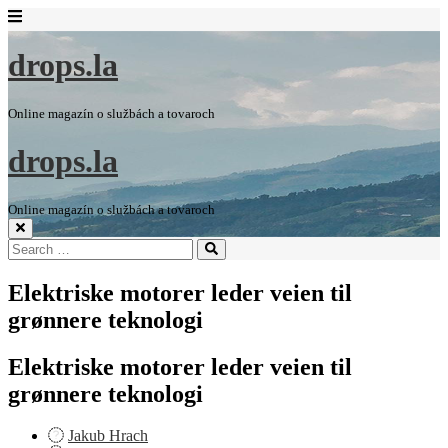
drops.la
Online magazín o službách a tovaroch
drops.la
Online magazín o službách a tovaroch
Search
Search
for:
Elektriske motorer leder veien til
grønnere teknologi
Elektriske motorer leder veien til
grønnere teknologi
Jakub Hrach