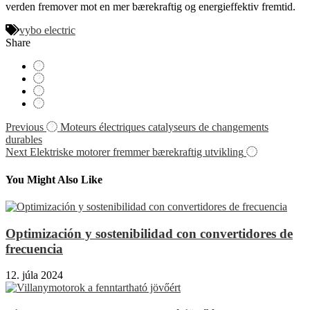
verden fremover mot en mer bærekraftig og energieffektiv fremtid.
vybo electric
Share
Navigácia
Previous
Moteurs électriques catalyseurs de changements
durables
v
Next
Elektriske motorer fremmer bærekraftig utvikling
článku
You Might Also Like
Optimización y sostenibilidad con convertidores de
frecuencia
12. júla 2024