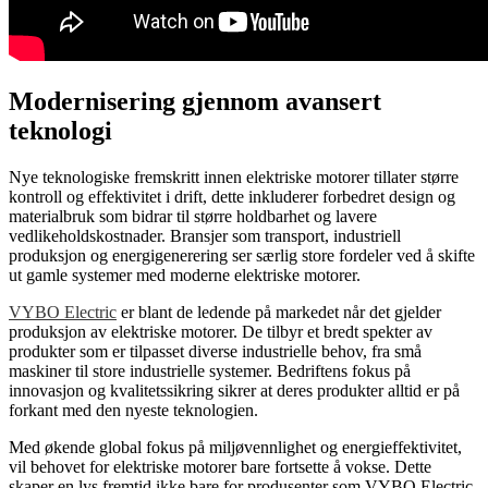
Modernisering gjennom avansert
teknologi
Nye teknologiske fremskritt innen elektriske motorer tillater større
kontroll og effektivitet i drift, dette inkluderer forbedret design og
materialbruk som bidrar til større holdbarhet og lavere
vedlikeholdskostnader. Bransjer som transport, industriell
produksjon og energigenerering ser særlig store fordeler ved å skifte
ut gamle systemer med moderne elektriske motorer.
VYBO Electric
er blant de ledende på markedet når det gjelder
produksjon av elektriske motorer. De tilbyr et bredt spekter av
produkter som er tilpasset diverse industrielle behov, fra små
maskiner til store industrielle systemer. Bedriftens fokus på
innovasjon og kvalitetssikring sikrer at deres produkter alltid er på
forkant med den nyeste teknologien.
Med økende global fokus på miljøvennlighet og energieffektivitet,
vil behovet for elektriske motorer bare fortsette å vokse. Dette
skaper en lys fremtid ikke bare for produsenter som VYBO Electric,