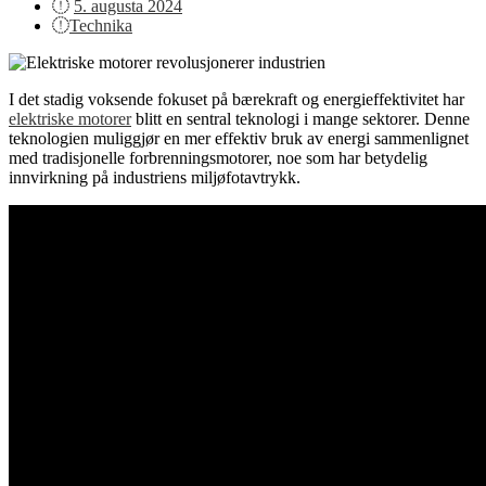
Posted
5. augusta 2024
on
Technika
I det stadig voksende fokuset på bærekraft og energieffektivitet har
elektriske motorer
blitt en sentral teknologi i mange sektorer. Denne
teknologien muliggjør en mer effektiv bruk av energi sammenlignet
med tradisjonelle forbrenningsmotorer, noe som har betydelig
innvirkning på industriens miljøfotavtrykk.