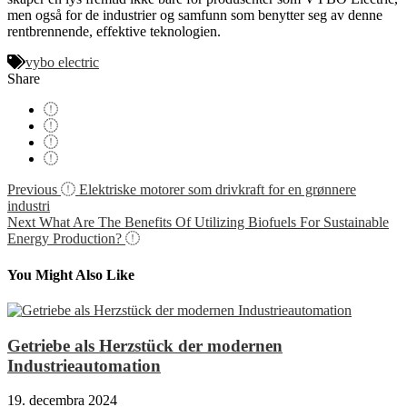
men også for de industrier og samfunn som benytter seg av denne
rentbrennende, effektive teknologien.
vybo electric
Share
Navigácia
Previous
Elektriske motorer som drivkraft for en grønnere
industri
v
Next
What Are The Benefits Of Utilizing Biofuels For Sustainable
článku
Energy Production?
You Might Also Like
Getriebe als Herzstück der modernen
Industrieautomation
19. decembra 2024