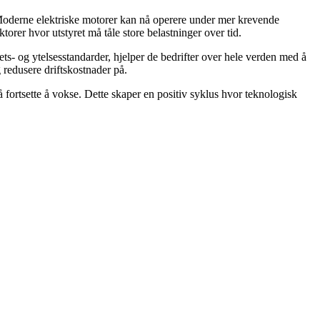
. Moderne elektriske motorer kan nå operere under mer krevende
orer hvor utstyret må tåle store belastninger over tid.
ets- og ytelsesstandarder, hjelper de bedrifter over hele verden med å
redusere driftskostnader på.
å fortsette å vokse. Dette skaper en positiv syklus hvor teknologisk