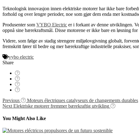
Teknologisk innovasjon innen elektriske motorer har ikke bare forbedr
forhold og over lengre perioder, noe som gjør dem enda mer kostnadseffe
Produsenter som
VYBO Electric
er i forkant av denne utviklingen. Ve
oppnå sine bærekraftsmål. Disse motorene er ikke bare en løsning for
Videre, som følge av stadig strengere miljølovgivning globalt, forvente
fremskritt fører til bedre og mer bærekraftige industrielle praksiser, som
vybo electric
Share
Navigácia
Previous
Moteurs électriques catalyseurs de changements durables
Next
Elektriske motorer fremmer bærekraftig utvikling
v
článku
You Might Also Like