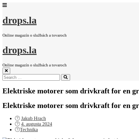
drops.la
Online magazín o službách a tovaroch
drops.la
Online magazín o službách a tovaroch
Search
Search
for:
Elektriske motorer som drivkraft for en g
Elektriske motorer som drivkraft for en g
Jakub Hrach
Posted
4. augusta 2024
on
Technika