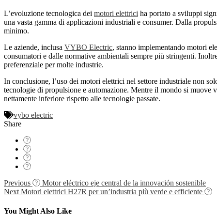
L’evoluzione tecnologica dei
motori elettrici
ha portato a sviluppi signi
una vasta gamma di applicazioni industriali e consumer. Dalla propulsio
minimo.
Le aziende, inclusa
VYBO Electric
, stanno implementando motori elett
consumatori e dalle normative ambientali sempre più stringenti. Inoltre
preferenziale per molte industrie.
In conclusione, l’uso dei motori elettrici nel settore industriale non 
tecnologie di propulsione e automazione. Mentre il mondo si muove vers
nettamente inferiore rispetto alle tecnologie passate.
vybo electric
Share
Navigácia
Previous
Motor eléctrico eje central de la innovación sostenible
Next
Motori elettrici H27R per un’industria più verde e efficiente
v
článku
You Might Also Like