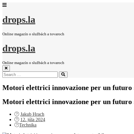
drops.la
Online magazín o službách a tovaroch
drops.la
Online magazín o službách a tovaroch
Search
Search
for:
Motori elettrici innovazione per un futuro 
Motori elettrici innovazione per un futuro 
Jakub Hrach
Posted
12. júla 2024
on
Technika