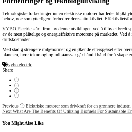
Forbedringer og teknologiutvikling
Teknologiske forbedringer innen elektriske motorer har ledet til økt yt
behov, noe som ytterligere forbedrer deres attraktivitet. Effektivitet
VYBO Electric
står i front av denne utviklingen ved å tilby et bredt sp
av de mest pålitelige og energieffektive motorene på markedet. Ved å 
driftskostnader.
Med stadig strengere miljønormer og en økende etterspørsel etter bærekr
planeten, hvor teknologi og miljøansvar går hånd i hånd for å skape e
vybo electric
Share
Navigácia
Previous
Elektriske motorer som drivkraft for en grønnere industri
Next
What Are The Benefits Of Utilizing Biofuels For Sustainable E
v
článku
You Might Also Like