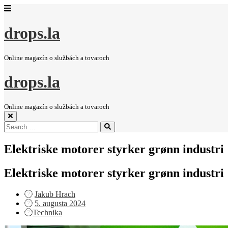
drops.la
Online magazín o službách a tovaroch
drops.la
Online magazín o službách a tovaroch
Search
Search
for:
Elektriske motorer styrker grønn industri
Elektriske motorer styrker grønn industri
Jakub Hrach
Posted
5. augusta 2024
on
Technika