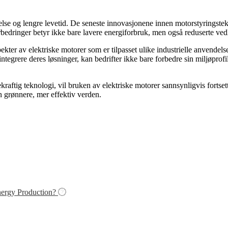
else og lengre levetid. De seneste innovasjonene innen motorstyringstekno
sforbedringer betyr ikke bare lavere energiforbruk, men også reduserte v
ekter av elektriske motorer som er tilpasset ulike industrielle anvendelser
integrere deres løsninger, kan bedrifter ikke bare forbedre sin miljøpr
aftig teknologi, vil bruken av elektriske motorer sannsynligvis fortsett
n grønnere, mer effektiv verden.
nergy Production?