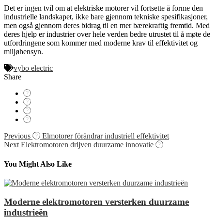
Det er ingen tvil om at elektriske motorer vil fortsette å forme den
industrielle landskapet, ikke bare gjennom tekniske spesifikasjoner,
men også gjennom deres bidrag til en mer bærekraftig fremtid. Med
deres hjelp er industrier over hele verden bedre utrustet til å møte de
utfordringene som kommer med moderne krav til effektivitet og
miljøhensyn.
vybo electric
Share
Navigácia
Previous
Elmotorer förändrar industriell effektivitet
Next
Elektromotoren drijven duurzame innovatie
v
článku
You Might Also Like
Moderne elektromotoren versterken duurzame
industrieën