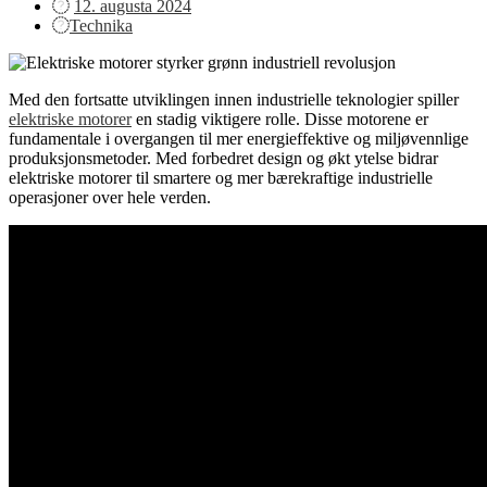
Posted
12. augusta 2024
on
Technika
Med den fortsatte utviklingen innen industrielle teknologier spiller
elektriske motorer
en stadig viktigere rolle. Disse motorene er
fundamentale i overgangen til mer energieffektive og miljøvennlige
produksjonsmetoder. Med forbedret design og økt ytelse bidrar
elektriske motorer til smartere og mer bærekraftige industrielle
operasjoner over hele verden.