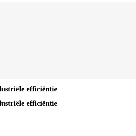
striële efficiëntie
striële efficiëntie