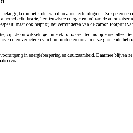
id
 belangrijker in het kader van duurzame technologieën. Ze spelen een 
e automobielindustrie, hernieuwbare energie en industriële automatise
espaart, maar ook helpt bij het verminderen van de carbon footprint va
ie, zijn de ontwikkelingen in elektromotoren technologie niet alleen te
innoveren en verbeteren van hun producten om aan deze groeiende behoe
ooruitgang in energiebesparing en duurzaamheid. Daarmee blijven ze een
aliseren.