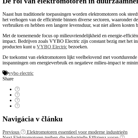
De rol van elektromotoren in duurzaamhe
Naast hun traditionele toepassingen worden elektromotoren ook steeds
het verhogen van de efficiëntie binnen diverse sectoren, waaronder d
verbruiken en hebben een langere levensduur, wat niet alleen kosten b
Met de toenemende focus op milieuvriendelijkheid en energie-efficiënt
impact. Bedrijven zoals VYBO Electric zijn constant bezig met het 
producten kunt u
VYBO Electric
bezoeken.
De toekomst van elektromotoren lijkt veelbelovend met voortdurende v
inspanningen om energieverbruik en negatieve milieu-impact te minim
vybo electric
Share
Navigácia v článku
Previous
Elektromotoren essentieel voor moderne industrieën
Next
Elektromotoren treiben die industrielle Effizienz voran