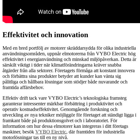
Effektivitet och innovation
Med en bred portfölj av motorer skräddarsydda för olika industriella
användningsområden, uppnår elmotorerna från VYBO Electric hög
effektivitet i energianvändning och minskad miljöpåverkan. Detta är
särskilt viktigt i tider när klimatförändringarna kräver snabba
åtgärder från alla sektorer. Företagets förmåga att konstant innovera
och förbättra sina produkter betyder att kunder kan vänta sig
pålitliga och hållbara lösningar som stödjer både nuvarande och
framtida affärsbehov.
Effektiv drift tack vare VYBO Electric’s teknologiska framsteg
garanterar intressenter märkbar förbättring i produktivitet och
operativ kostnadseffektivitet. Genomgående forskning och
utveckling av nya tekniker möjliggör för företaget att ständigt ligga i
framkant både på produktionsgolvet och i laboratoriet. För
information om hur dessa elmotorer kan integreras i ditt företags
maskiner, besök
VYBO Electric
, där framtiden för industriella
motorlösningar tas till en ny nivå.