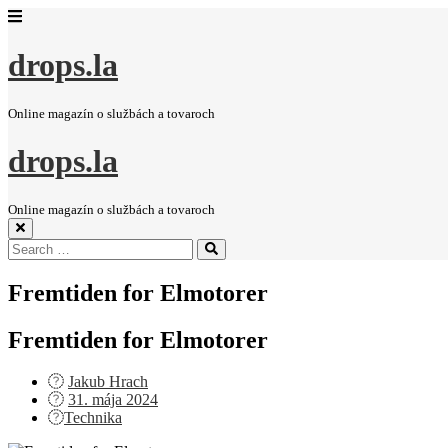
drops.la
Online magazín o službách a tovaroch
drops.la
Online magazín o službách a tovaroch
Search
Search
for:
Fremtiden for Elmotorer
Fremtiden for Elmotorer
Jakub Hrach
Posted
31. mája 2024
on
Technika