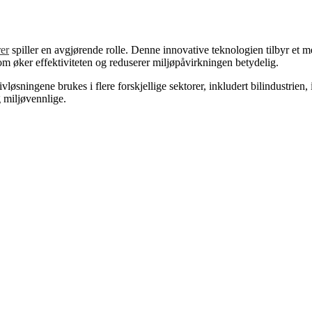
er
spiller en avgjørende rolle. Denne innovative teknologien tilbyr et me
om øker effektiviteten og reduserer miljøpåvirkningen betydelig.
rivløsningene brukes i flere forskjellige sektorer, inkludert bilindustri
 miljøvennlige.