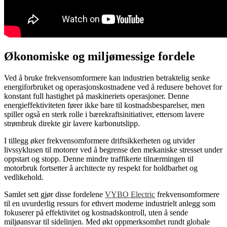
Økonomiske og miljømessige fordele
Ved å bruke frekvensomformere kan industrien betraktelig senke
energiforbruket og operasjonskostnadene ved å redusere behovet for
konstant full hastighet på maskineriets operasjoner. Denne
energieffektiviteten fører ikke bare til kostnadsbesparelser, men
spiller også en sterk rolle i bærekraftsinitiativer, ettersom lavere
strømbruk direkte gir lavere karbonutslipp.
I tillegg øker frekvensomformere driftsikkerheten og utvider
livssyklusen til motorer ved å begrense den mekaniske stresset under
oppstart og stopp. Denne mindre traffikerte tilnærmingen til
motorbruk fortsetter å architecte ny respekt for holdbarhet og
vedlikehold.
Samlet sett gjør disse fordelene
VYBO Electric
frekvensomformere
til en uvurderlig ressurs for ethvert moderne industrielt anlegg som
fokuserer på effektivitet og kostnadskontroll, uten å sende
miljøansvar til sidelinjen. Med økt oppmerksomhet rundt globale