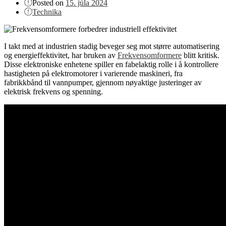
Posted on
15. júla 2024
Technika
I takt med at industrien stadig beveger seg mot større automatisering
og energieffektivitet, har bruken av
Frekvensomformere
blitt kritisk.
Disse elektroniske enhetene spiller en fabelaktig rolle i å kontrollere
hastigheten på elektromotorer i varierende maskineri, fra
fabrikkbånd til vannpumper, gjennom nøyaktige justeringer av
elektrisk frekvens og spenning.