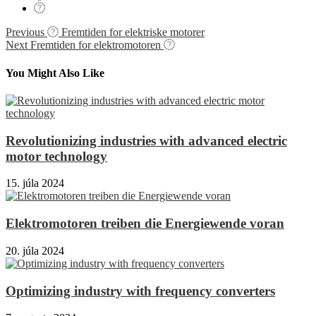
Navigácia
Previous
Fremtiden for elektriske motorer
Next
Fremtiden for elektromotoren
v
článku
You Might Also Like
Revolutionizing industries with advanced electric
motor technology
15. júla 2024
Elektromotoren treiben die Energiewende voran
20. júla 2024
Optimizing industry with frequency converters