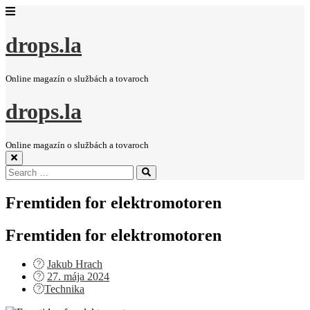
drops.la
Online magazín o službách a tovaroch
drops.la
Online magazín o službách a tovaroch
Search
Search
for:
Fremtiden for elektromotoren
Fremtiden for elektromotoren
Jakub Hrach
Posted
27. mája 2024
on
Technika