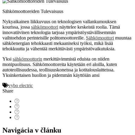
Sähkömoottoreiden Tulevaisuus
Nykyaikainen liikkuvuus on teknologisen vallankumouksen
kourissa, jossa
sähkömoottori
näyttelee keskeistä roolia. Tämä
innovatiivinen teknologia tarjoaa ympäristöystävällisemmän
vaihtoehdon perinteisille polttomoottoreille.
Sähkömoottori
muuntaa
sähköenergian tehokkaasti mekaaniseksi työksi, mikä lisää
tehokkuutta ja vähentää merkittävästi ympäristövaikutuksia.
Yksi
sähkömoottorin
merkittävimmistä eduista on niiden
monipuolisuus. Sähkömoottoreita käytetään eri aloilla, kuten
autoteollisuudessa, teollisuuskoneissa ja kotitalouslaitteissa.
Yksinkertaisen huollon ja pidemmän käyttöiän ansi
vybo electric
Share
Navigácia v článku