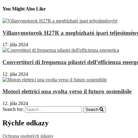
You Might Also Like
Villanymotorok H27R a megbízható ipari teljesítmén
17. júla 2024
Convertitori di frequenza pilastri dell’efficienza energ
12. júla 2024
Motori elettrici una svolta verso il futuro sostenibile
12. júla 2024
Search for:
Search
Rýchle odkazy
Ochrana osobných údajov