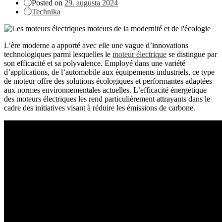
Posted on
29. augusta 2024
Technika
L’ère moderne a apporté avec elle une vague d’innovations
technologiques parmi lesquelles le
moteur électrique
se distingue par
son efficacité et sa polyvalence. Employé dans une variété
d’applications, de l’automobile aux équipements industriels, ce type
de moteur offre des solutions écologiques et performantes adaptées
aux normes environnementales actuelles. L’efficacité énergétique
des moteurs électriques les rend particulièrement attrayants dans le
cadre des initiatives visant à réduire les émissions de carbone.