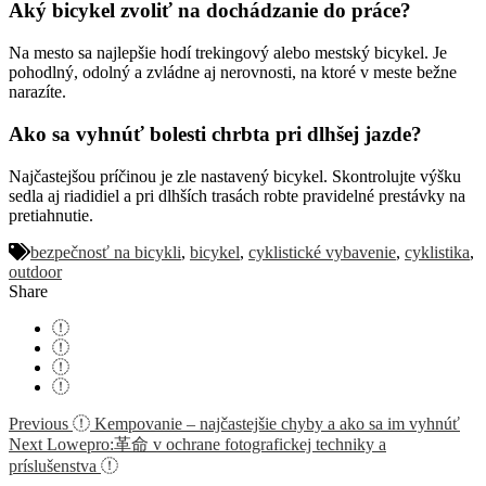
Aký bicykel zvoliť na dochádzanie do práce?
Na mesto sa najlepšie hodí trekingový alebo mestský bicykel. Je
pohodlný, odolný a zvládne aj nerovnosti, na ktoré v meste bežne
narazíte.
Ako sa vyhnúť bolesti chrbta pri dlhšej jazde?
Najčastejšou príčinou je zle nastavený bicykel. Skontrolujte výšku
sedla aj riadidiel a pri dlhších trasách robte pravidelné prestávky na
pretiahnutie.
bezpečnosť na bicykli
,
bicykel
,
cyklistické vybavenie
,
cyklistika
,
outdoor
Share
Navigácia
Previous
Kempovanie – najčastejšie chyby a ako sa im vyhnúť
Next
Lowepro:革命 v ochrane fotografickej techniky a
v
príslušenstva
článku