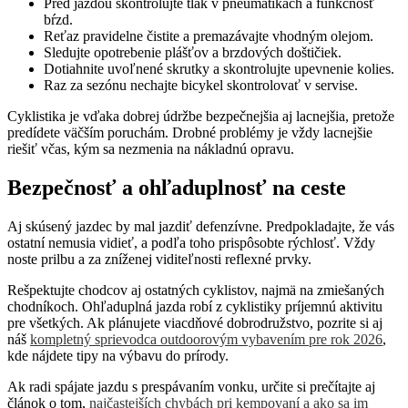
Pred jazdou skontrolujte tlak v pneumatikách a funkčnosť
bŕzd.
Reťaz pravidelne čistite a premazávajte vhodným olejom.
Sledujte opotrebenie plášťov a brzdových doštičiek.
Dotiahnite uvoľnené skrutky a skontrolujte upevnenie kolies.
Raz za sezónu nechajte bicykel skontrolovať v servise.
Cyklistika je vďaka dobrej údržbe bezpečnejšia aj lacnejšia, pretože
predídete väčším poruchám. Drobné problémy je vždy lacnejšie
riešiť včas, kým sa nezmenia na nákladnú opravu.
Bezpečnosť a ohľaduplnosť na ceste
Aj skúsený jazdec by mal jazdiť defenzívne. Predpokladajte, že vás
ostatní nemusia vidieť, a podľa toho prispôsobte rýchlosť. Vždy
noste prilbu a za zníženej viditeľnosti reflexné prvky.
Rešpektujte chodcov aj ostatných cyklistov, najmä na zmiešaných
chodníkoch. Ohľaduplná jazda robí z cyklistiky príjemnú aktivitu
pre všetkých. Ak plánujete viacdňové dobrodružstvo, pozrite si aj
náš
kompletný sprievodca outdoorovým vybavením pre rok 2026
,
kde nájdete tipy na výbavu do prírody.
Ak radi spájate jazdu s prespávaním vonku, určite si prečítajte aj
článok o tom,
najčastejších chybách pri kempovaní a ako sa im