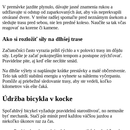
V premávke jazdite plynulo, dávajte jasné znamenia rukou a
udržiavajte si odstup od zaparkovaných áut, aby vás neprekvapili
otvárané dvere. V teréne radšej spomaľte pred neznámym úsekom a
sledujte trasu pred sebou, nie len predné koleso. Naučíte sa tak včas
reagovať na korene či kamene.
Ako si rozložiť sily na dlhšej trase
Začiatočníci často vyrazia príliš rýchlo a v polovici trasy im dôjdu
sily. Lepšie je začať pokojnejším tempom a postupne zrýchľovať.
Pravidelne pite, aj keď ešte necítite smäd.
Na dlhšie výlety si naplánujte krátke prestávky a malé občerstvenie.
Telo tak udrží stabilnú energiu a vyhnete sa náhlemu vyčerpaniu.
Pomôže aj priebežné sledovanie trasy, aby ste vedeli, koľko
kilometrov vás ešte čaká.
Údržba bicykla v kocke
Spoľahlivý bicykel vyžaduje pravidelnú starostlivosť, no nemusíte
byť mechanik. Stačí pár minút pred každou väčšou jazdou a
niekoľko úkonov raz za čas.