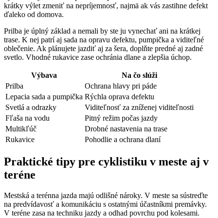
krátky výlet zmeniť na nepríjemnosť, najmä ak vás zastihne defekt
ďaleko od domova.
Prilba je úplný základ a nemali by ste ju vynechať ani na krátkej
trase. K nej patrí aj sada na opravu defektu, pumpička a viditeľné
oblečenie. Ak plánujete jazdiť aj za šera, doplňte predné aj zadné
svetlo. Vhodné rukavice zase ochránia dlane a zlepšia úchop.
Výbava
Na čo slúži
Prilba
Ochrana hlavy pri páde
Lepacia sada a pumpička
Rýchla oprava defektu
Svetlá a odrazky
Viditeľnosť za zníženej viditeľnosti
Fľaša na vodu
Pitný režim počas jazdy
Multikľúč
Drobné nastavenia na trase
Rukavice
Pohodlie a ochrana dlaní
Praktické tipy pre cyklistiku v meste aj v
teréne
Mestská a terénna jazda majú odlišné nároky. V meste sa sústreďte
na predvídavosť a komunikáciu s ostatnými účastníkmi premávky.
V teréne zasa na techniku jazdy a odhad povrchu pod kolesami.