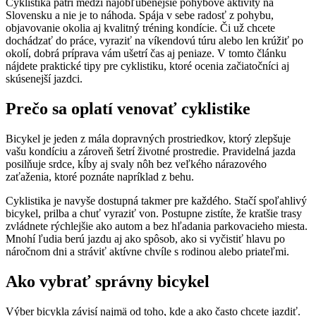
Cyklistika patrí medzi najobľúbenejšie pohybové aktivity na
Slovensku a nie je to náhoda. Spája v sebe radosť z pohybu,
objavovanie okolia aj kvalitný tréning kondície. Či už chcete
dochádzať do práce, vyraziť na víkendovú túru alebo len krúžiť po
okolí, dobrá príprava vám ušetrí čas aj peniaze. V tomto článku
nájdete praktické tipy pre cyklistiku, ktoré ocenia začiatočníci aj
skúsenejší jazdci.
Prečo sa oplatí venovať cyklistike
Bicykel je jeden z mála dopravných prostriedkov, ktorý zlepšuje
vašu kondíciu a zároveň šetrí životné prostredie. Pravidelná jazda
posilňuje srdce, kĺby aj svaly nôh bez veľkého nárazového
zaťaženia, ktoré poznáte napríklad z behu.
Cyklistika je navyše dostupná takmer pre každého. Stačí spoľahlivý
bicykel, prilba a chuť vyraziť von. Postupne zistíte, že kratšie trasy
zvládnete rýchlejšie ako autom a bez hľadania parkovacieho miesta.
Mnohí ľudia berú jazdu aj ako spôsob, ako si vyčistiť hlavu po
náročnom dni a stráviť aktívne chvíle s rodinou alebo priateľmi.
Ako vybrať správny bicykel
Výber bicykla závisí najmä od toho, kde a ako často chcete jazdiť.