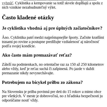
vyhnúť
. Cyklistika a kempovanie sa totiž skvele dopĺňajú a spolu z
nich vznikne nezabudnuteľný výlet.
Často kladené otázky
Je cyklistika vhodná aj pre úplných začiatočníkov?
Áno. Cyklistika patrí medzi najprístupnejšie športy. Začnite kratšími
trasami po rovine a postupne predlžujte vzdialenosť aj náročnosť
podľa svojej kondície.
Ako často mám premazávať reťaz?
Záleží na podmienkach, no orientačne raz za 150 až 250 kilometrov
alebo vždy, keď je reťaz suchá či zašpinená. Po jazde v daždi
premazanie nikdy nevynechávajte.
Potrebujem na bicykel prilbu zo zákona?
Na Slovensku je prilba povinná pre deti do 15 rokov a mimo obce
pre všetkých. V meste je dobrovoľná, no z hľadiska bezpečnosti ju
odporúčame nosiť vždy.