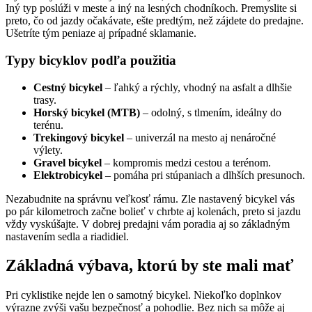
Iný typ poslúži v meste a iný na lesných chodníkoch. Premyslite si
preto, čo od jazdy očakávate, ešte predtým, než zájdete do predajne.
Ušetríte tým peniaze aj prípadné sklamanie.
Typy bicyklov podľa použitia
Cestný bicykel
– ľahký a rýchly, vhodný na asfalt a dlhšie
trasy.
Horský bicykel (MTB)
– odolný, s tlmením, ideálny do
terénu.
Trekingový bicykel
– univerzál na mesto aj nenáročné
výlety.
Gravel bicykel
– kompromis medzi cestou a terénom.
Elektrobicykel
– pomáha pri stúpaniach a dlhších presunoch.
Nezabudnite na správnu veľkosť rámu. Zle nastavený bicykel vás
po pár kilometroch začne bolieť v chrbte aj kolenách, preto si jazdu
vždy vyskúšajte. V dobrej predajni vám poradia aj so základným
nastavením sedla a riadidiel.
Základná výbava, ktorú by ste mali mať
Pri cyklistike nejde len o samotný bicykel. Niekoľko doplnkov
výrazne zvýši vašu bezpečnosť a pohodlie. Bez nich sa môže aj