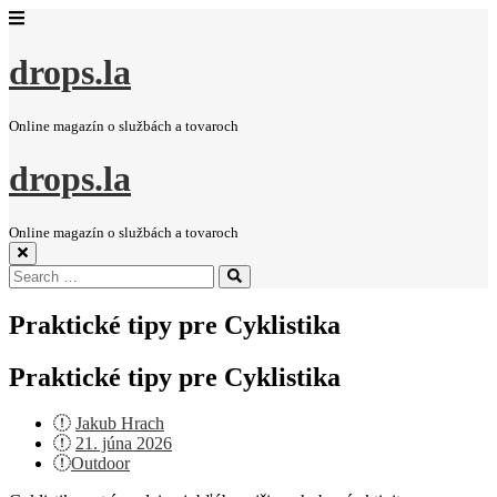
drops.la
Online magazín o službách a tovaroch
drops.la
Online magazín o službách a tovaroch
Search
Search
for:
Praktické tipy pre Cyklistika
Praktické tipy pre Cyklistika
Jakub Hrach
Posted
21. júna 2026
on
Outdoor