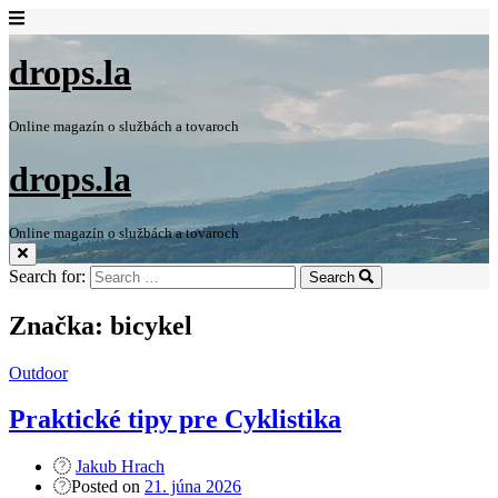
drops.la
Online magazín o službách a tovaroch
drops.la
Online magazín o službách a tovaroch
Search for:
Search
Značka:
bicykel
Outdoor
Praktické tipy pre Cyklistika
Jakub Hrach
Posted on
21. júna 2026