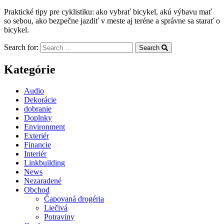
Praktické tipy pre cyklistiku: ako vybrať bicykel, akú výbavu mať
so sebou, ako bezpečne jazdiť v meste aj teréne a správne sa starať o
bicykel.
Search for:
Search
Kategórie
Audio
Dekorácie
dobranie
Doplnky
Environment
Exteriér
Financie
Interiér
Linkbuilding
News
Nezaradené
Obchod
Čapovaná drogéria
Liečivá
Potraviny