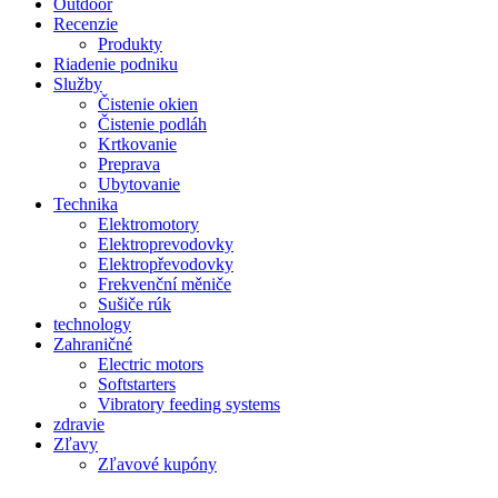
Outdoor
Recenzie
Produkty
Riadenie podniku
Služby
Čistenie okien
Čistenie podláh
Krtkovanie
Preprava
Ubytovanie
Technika
Elektromotory
Elektroprevodovky
Elektropřevodovky
Frekvenční měniče
Sušiče rúk
technology
Zahraničné
Electric motors
Softstarters
Vibratory feeding systems
zdravie
Zľavy
Zľavové kupóny