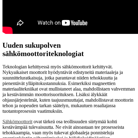
Uuden sukupolven
sähkömoottoriteknologiat
Teknologian kehittyessä myös sähkömoottorit kehittyvät.
Nykyaikaiset moottorit hyödyntävät edistyneitä materiaaleja ja
suunnitteluratkaisuja, jotka parantavat niiden tehokkuutta ja
pienentävät ylläpitokustannuksia. Esimerkiksi magneettien
materiaalitekniikat ovat mullistaneet alaa, mahdollistaen vahvemman
ja kestävämmän moottorisuorituksen. Lisäksi älykkäät
ohjausjärjestelmät, kuten taajuusmuuttajat, mahdollistavat moottorin
tehon ja nopeuden tarkan säätelyn, mukautuen reaaliajassa
tuotantoprosessin vaatimuksiin.
Sähkömoottorit
ovat tärkeä osa teollisuuden siirtymää kohti
kestävämpää tulevaisuutta. Ne eivät ainoastaan tee prosesseista
tehokkaampia, vaan myös tukevat globaaleja ponnisteluja