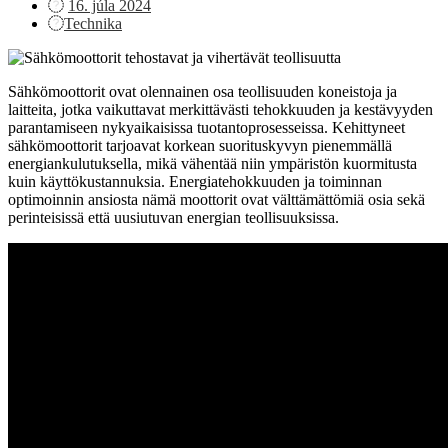
Posted
16. júla 2024
on
Technika
Sähkömoottorit ovat olennainen osa teollisuuden koneistoja ja
laitteita, jotka vaikuttavat merkittävästi tehokkuuden ja kestävyyden
parantamiseen nykyaikaisissa tuotantoprosesseissa. Kehittyneet
sähkömoottorit tarjoavat korkean suorituskyvyn pienemmällä
energiankulutuksella, mikä vähentää niin ympäristön kuormitusta
kuin käyttökustannuksia. Energiatehokkuuden ja toiminnan
optimoinnin ansiosta nämä moottorit ovat välttämättömiä osia sekä
perinteisissä että uusiutuvan energian teollisuuksissa.