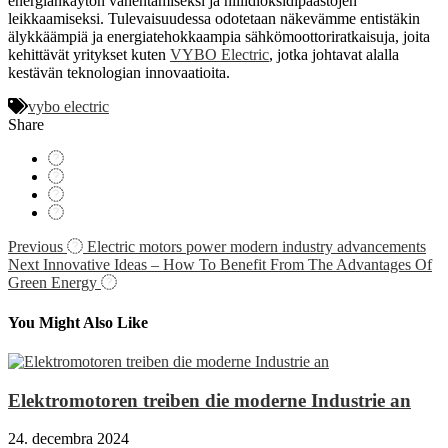
energiankäytön vähentämiseksi ja hiilidioksidipäästöjen
leikkaamiseksi. Tulevaisuudessa odotetaan näkevämme entistäkin
älykkäämpiä ja energiatehokkaampia sähkömoottoriratkaisuja, joita
kehittävät yritykset kuten
VYBO Electric
, jotka johtavat alalla
kestävän teknologian innovaatioita.
vybo electric
Share
Navigácia
Previous
Electric motors power modern industry advancements
Next
Innovative Ideas – How To Benefit From The Advantages Of
v
Green Energy
článku
You Might Also Like
Elektromotoren treiben die moderne Industrie an
24. decembra 2024