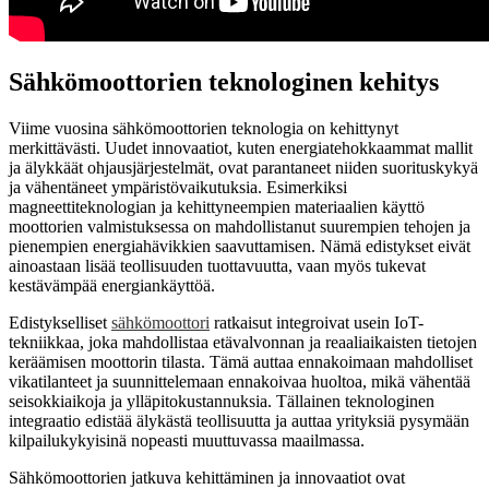
Sähkömoottorien teknologinen kehitys
Viime vuosina sähkömoottorien teknologia on kehittynyt
merkittävästi. Uudet innovaatiot, kuten energiatehokkaammat mallit
ja älykkäät ohjausjärjestelmät, ovat parantaneet niiden suorituskykyä
ja vähentäneet ympäristövaikutuksia. Esimerkiksi
magneettiteknologian ja kehittyneempien materiaalien käyttö
moottorien valmistuksessa on mahdollistanut suurempien tehojen ja
pienempien energiahävikkien saavuttamisen. Nämä edistykset eivät
ainoastaan lisää teollisuuden tuottavuutta, vaan myös tukevat
kestävämpää energiankäyttöä.
Edistykselliset
sähkömoottori
ratkaisut integroivat usein IoT-
tekniikkaa, joka mahdollistaa etävalvonnan ja reaaliaikaisten tietojen
keräämisen moottorin tilasta. Tämä auttaa ennakoimaan mahdolliset
vikatilanteet ja suunnittelemaan ennakoivaa huoltoa, mikä vähentää
seisokkiaikoja ja ylläpitokustannuksia. Tällainen teknologinen
integraatio edistää älykästä teollisuutta ja auttaa yrityksiä pysymään
kilpailukykyisinä nopeasti muuttuvassa maailmassa.
Sähkömoottorien jatkuva kehittäminen ja innovaatiot ovat