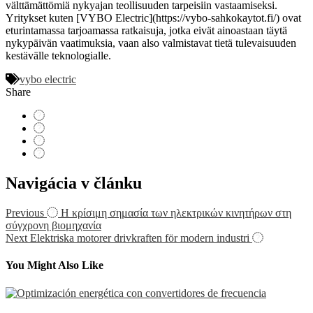
välttämättömiä nykyajan teollisuuden tarpeisiin vastaamiseksi.
Yritykset kuten [VYBO Electric](https://vybo-sahkokaytot.fi/) ovat
eturintamassa tarjoamassa ratkaisuja, jotka eivät ainoastaan täytä
nykypäivän vaatimuksia, vaan also valmistavat tietä tulevaisuuden
kestävälle teknologialle.
vybo electric
Share
Navigácia v článku
Previous
Η κρίσιμη σημασία των ηλεκτρικών κινητήρων στη
σύγχρονη βιομηχανία
Next
Elektriska motorer drivkraften för modern industri
You Might Also Like