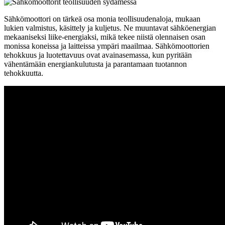
Sähkömoottori on tärkeä osa monia teollisuudenaloja, mukaan
lukien valmistus, käsittely ja kuljetus. Ne muuntavat sähköenergian
mekaaniseksi liike-energiaksi, mikä tekee niistä olennaisen osan
monissa koneissa ja laitteissa ympäri maailmaa. Sähkömoottorien
tehokkuus ja luotettavuus ovat avainasemassa, kun pyritään
vähentämään energiankulutusta ja parantamaan tuotannon
tehokkuutta.