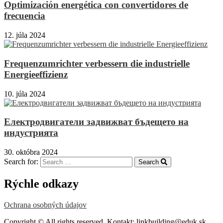
Optimización energética con convertidores de
frecuencia
12. júla 2024
Frequenzumrichter verbessern die industrielle
Energieeffizienz
10. júla 2024
Електродвигатели задвижват бъдещето на
индустрията
30. októbra 2024
Search for:
Search
Rýchle odkazy
Ochrana osobných údajov
Copyright © All rights reserved. Kontakt: linkbuilding@eduk.sk