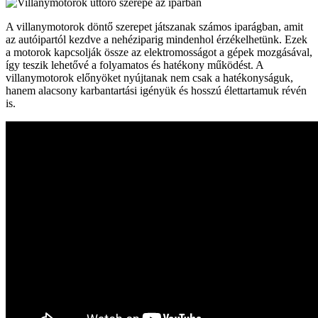
A villanymotorok döntő szerepet játszanak számos iparágban, amit
az autóipartól kezdve a nehéziparig mindenhol érzékelhetünk. Ezek
a motorok kapcsolják össze az elektromosságot a gépek mozgásával,
így teszik lehetővé a folyamatos és hatékony működést. A
villanymotorok előnyöket nyújtanak nem csak a hatékonyságuk,
hanem alacsony karbantartási igényük és hosszú élettartamuk révén
is.