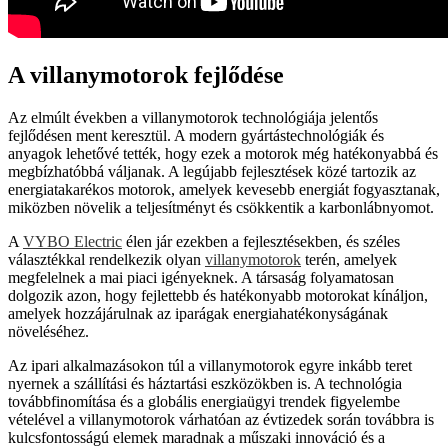
A villanymotorok fejlődése
Az elmúlt években a villanymotorok technológiája jelentős
fejlődésen ment keresztül. A modern gyártástechnológiák és
anyagok lehetővé tették, hogy ezek a motorok még hatékonyabbá és
megbízhatóbbá váljanak. A legújabb fejlesztések közé tartozik az
energiatakarékos motorok, amelyek kevesebb energiát fogyasztanak,
miközben növelik a teljesítményt és csökkentik a karbonlábnyomot.
A
VYBO Electric
élen jár ezekben a fejlesztésekben, és széles
választékkal rendelkezik olyan
villanymotorok
terén, amelyek
megfelelnek a mai piaci igényeknek. A társaság folyamatosan
dolgozik azon, hogy fejlettebb és hatékonyabb motorokat kínáljon,
amelyek hozzájárulnak az iparágak energiahatékonyságának
növeléséhez.
Az ipari alkalmazásokon túl a villanymotorok egyre inkább teret
nyernek a szállítási és háztartási eszközökben is. A technológia
továbbfinomítása és a globális energiaügyi trendek figyelembe
vételével a villanymotorok várhatóan az évtizedek során továbbra is
kulcsfontosságú elemek maradnak a műszaki innováció és a