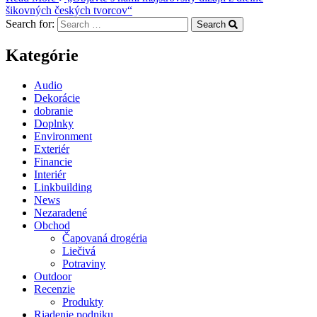
šikovných českých tvorcov“
Search for:
Search
Kategórie
Audio
Dekorácie
dobranie
Doplnky
Environment
Exteriér
Financie
Interiér
Linkbuilding
News
Nezaradené
Obchod
Čapovaná drogéria
Liečivá
Potraviny
Outdoor
Recenzie
Produkty
Riadenie podniku