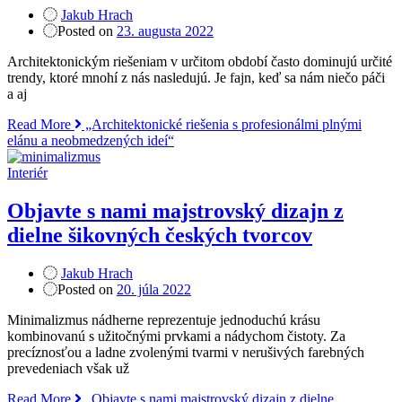
Jakub Hrach
Posted on
23. augusta 2022
Architektonickým riešeniam v určitom období často dominujú určité
trendy, ktoré mnohí z nás nasledujú. Je fajn, keď sa nám niečo páči
a aj
Read More
„Architektonické riešenia s profesionálmi plnými
elánu a neobmedzených ideí“
Interiér
Objavte s nami majstrovský dizajn z
dielne šikovných českých tvorcov
Jakub Hrach
Posted on
20. júla 2022
Minimalizmus nádherne reprezentuje jednoduchú krásu
kombinovanú s užitočnými prvkami a nádychom čistoty. Za
precíznosťou a ladne zvolenými tvarmi v nerušivých farebných
prevedeniach však už
Read More
„Objavte s nami majstrovský dizajn z dielne