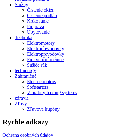
Služby
Čistenie okien
Čistenie podláh
Krtkovanie
Preprava
Ubytovanie
Technika
Elektromotory
Elektropřevodovky
Elektroprevodovky
Frekvenční měniče
Sušiče rúk
technology
Zahraničné
Electric motors
Softstarters
Vibratory feeding systems
zdravie
Zľavy
Zľavové kupóny
Rýchle odkazy
Ochrana osobných údajov