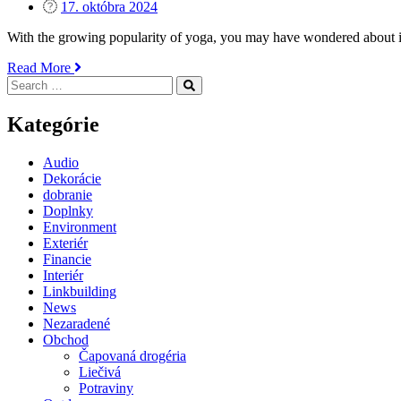
Posted
17. októbra 2024
on
With the growing popularity of yoga, you may have wondered about its
„The
Read More
Search
Science
Search
for:
Behind
Yoga
Kategórie
and
its
Audio
Effects
Dekorácie
on
dobranie
the
Doplnky
Brain“
Environment
Exteriér
Financie
Interiér
Linkbuilding
News
Nezaradené
Obchod
Čapovaná drogéria
Liečivá
Potraviny