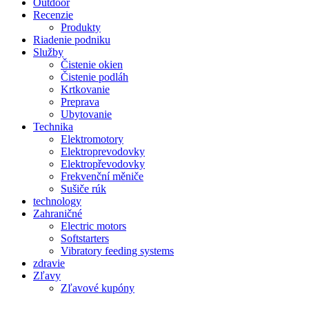
Outdoor
Recenzie
Produkty
Riadenie podniku
Služby
Čistenie okien
Čistenie podláh
Krtkovanie
Preprava
Ubytovanie
Technika
Elektromotory
Elektroprevodovky
Elektropřevodovky
Frekvenční měniče
Sušiče rúk
technology
Zahraničné
Electric motors
Softstarters
Vibratory feeding systems
zdravie
Zľavy
Zľavové kupóny