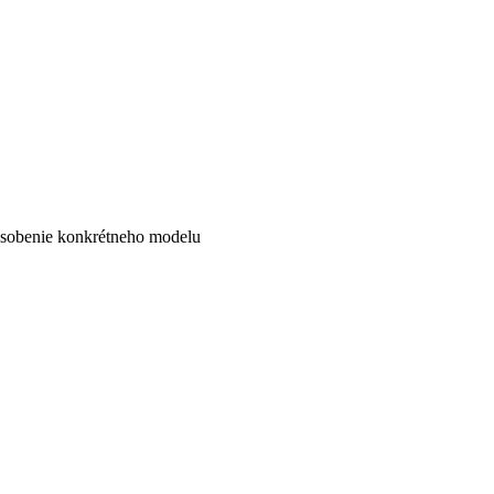
ôsobenie konkrétneho modelu