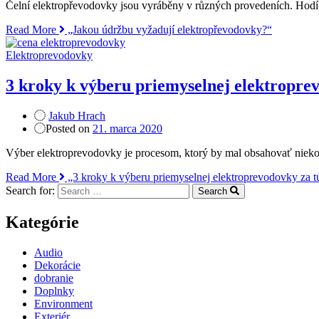
Čelní elektropřevodovky jsou vyráběny v různých provedeních. Hodí se 
Read More
„Jakou údržbu vyžadují elektropřevodovky?“
Elektroprevodovky
3 kroky k výberu priemyselnej elektroprev
Jakub Hrach
Posted on
21. marca 2020
Výber elektroprevodovky je procesom, ktorý by mal obsahovať niek
Read More
„3 kroky k výberu priemyselnej elektroprevodovky za tú
Search for:
Search
Kategórie
Audio
Dekorácie
dobranie
Doplnky
Environment
Exteriér