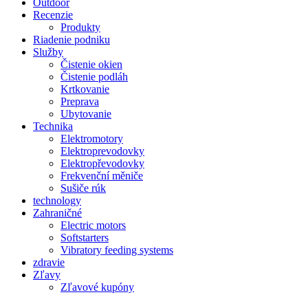
Outdoor
Recenzie
Produkty
Riadenie podniku
Služby
Čistenie okien
Čistenie podláh
Krtkovanie
Preprava
Ubytovanie
Technika
Elektromotory
Elektroprevodovky
Elektropřevodovky
Frekvenční měniče
Sušiče rúk
technology
Zahraničné
Electric motors
Softstarters
Vibratory feeding systems
zdravie
Zľavy
Zľavové kupóny