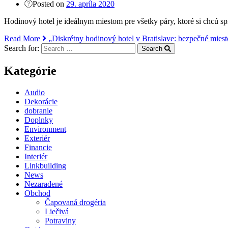
Posted on
29. apríla 2020
Hodinový hotel je ideálnym miestom pre všetky páry, ktoré si chcú sp
Read More
„Diskrétny hodinový hotel v Bratislave: bezpečné miest
Search for:
Search
Kategórie
Audio
Dekorácie
dobranie
Doplnky
Environment
Exteriér
Financie
Interiér
Linkbuilding
News
Nezaradené
Obchod
Čapovaná drogéria
Liečivá
Potraviny