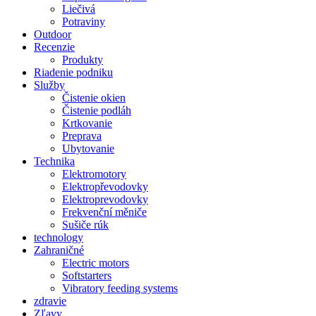
Liečivá
Potraviny
Outdoor
Recenzie
Produkty
Riadenie podniku
Služby
Čistenie okien
Čistenie podláh
Krtkovanie
Preprava
Ubytovanie
Technika
Elektromotory
Elektropřevodovky
Elektroprevodovky
Frekvenční měniče
Sušiče rúk
technology
Zahraničné
Electric motors
Softstarters
Vibratory feeding systems
zdravie
Zľavy