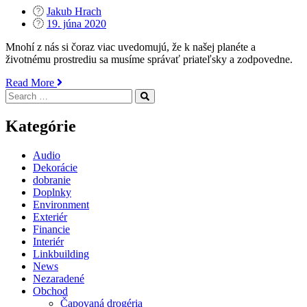
Jakub Hrach
Posted
19. júna 2020
on
Mnohí z nás si čoraz viac uvedomujú, že k našej planéte a
životnému prostrediu sa musíme správať priateľsky a zodpovedne.
„Päť
Read More
Search
výhod,
Search
for:
ktoré
vám
Kategórie
poskytnú
ekologické
Audio
sušiče
Dekorácie
rúk“
dobranie
Doplnky
Environment
Exteriér
Financie
Interiér
Linkbuilding
News
Nezaradené
Obchod
Čapovaná drogéria