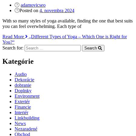
adamovicseo
Posted on
4. novembra 2024
With so many styles of yoga available, finding the one that best suits
you can feel overwhelming. Each type of
Read More
„Different Types of Yoga – Which One is Right for
You?“
Search for:
Search
Kategórie
Audio
Dekorácie
dobranie
Doplnky
Environment
Exteriér
Financie
Interiér
Linkbuilding
News
Nezaradené
Obchod