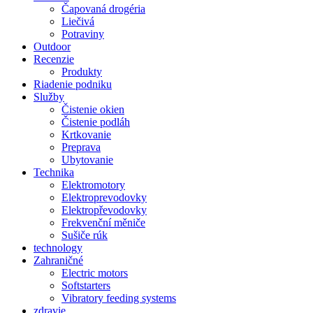
Čapovaná drogéria
Liečivá
Potraviny
Outdoor
Recenzie
Produkty
Riadenie podniku
Služby
Čistenie okien
Čistenie podláh
Krtkovanie
Preprava
Ubytovanie
Technika
Elektromotory
Elektroprevodovky
Elektropřevodovky
Frekvenční měniče
Sušiče rúk
technology
Zahraničné
Electric motors
Softstarters
Vibratory feeding systems
zdravie