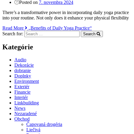
Posted on
7. novembra 2024
There’s a transformative power in incorporating daily yoga practice
into your routine. Not only does it enhance your physical flexibility
Read More
„Benefits of Daily Yoga Practice“
Search for:
Search
Kategórie
Audio
Dekorácie
dobranie
Doplnky
Environment
Exteriér
Financie
Interiér
Linkbuilding
News
Nezaradené
Obchod
Čapovaná drogéria
Liečivá