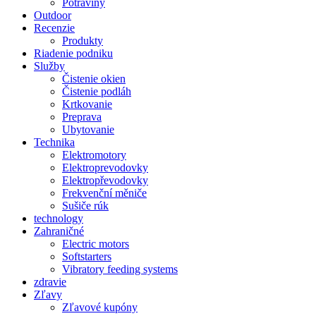
Potraviny
Outdoor
Recenzie
Produkty
Riadenie podniku
Služby
Čistenie okien
Čistenie podláh
Krtkovanie
Preprava
Ubytovanie
Technika
Elektromotory
Elektroprevodovky
Elektropřevodovky
Frekvenční měniče
Sušiče rúk
technology
Zahraničné
Electric motors
Softstarters
Vibratory feeding systems
zdravie
Zľavy
Zľavové kupóny