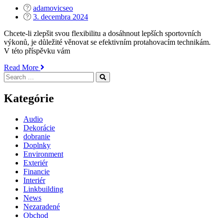
adamovicseo
Posted
3. decembra 2024
on
Chcete-li zlepšit svou flexibilitu a dosáhnout lepších sportovních
výkonů, je důležité věnovat se efektivním protahovacím technikám.
V této příspěvku vám
„Top
Read More
Search
10
Search
for:
Stretching
Techniques
Kategórie
To
Improve
Audio
Flexibility“
Dekorácie
dobranie
Doplnky
Environment
Exteriér
Financie
Interiér
Linkbuilding
News
Nezaradené
Obchod