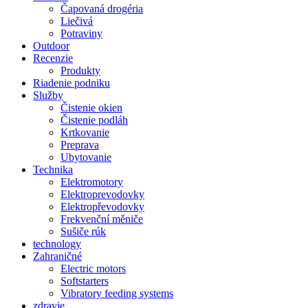
Čapovaná drogéria
Liečivá
Potraviny
Outdoor
Recenzie
Produkty
Riadenie podniku
Služby
Čistenie okien
Čistenie podláh
Krtkovanie
Preprava
Ubytovanie
Technika
Elektromotory
Elektroprevodovky
Elektropřevodovky
Frekvenční měniče
Sušiče rúk
technology
Zahraničné
Electric motors
Softstarters
Vibratory feeding systems
zdravie