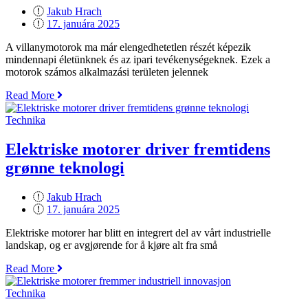
Jakub Hrach
Posted
17. januára 2025
on
A villanymotorok ma már elengedhetetlen részét képezik
mindennapi életünknek és az ipari tevékenységeknek. Ezek a
motorok számos alkalmazási területen jelennek
„Villanymotorok
Read More
a
hatékony
Technika
és
fenntartható
Elektriske motorer driver fremtidens
iparért“
grønne teknologi
Jakub Hrach
Posted
17. januára 2025
on
Elektriske motorer har blitt en integrert del av vårt industrielle
landskap, og er avgjørende for å kjøre alt fra små
„Elektriske
Read More
motorer
driver
Technika
fremtidens