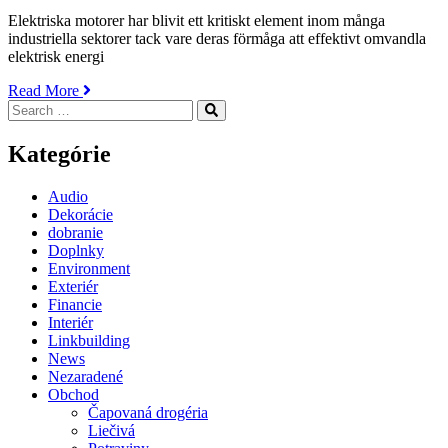
on
Elektriska motorer har blivit ett kritiskt element inom många
industriella sektorer tack vare deras förmåga att effektivt omvandla
elektrisk energi
„Elektriska
Read More
Search
motorer
Search
for:
drivkraften
för
Kategórie
modern
industri“
Audio
Dekorácie
dobranie
Doplnky
Environment
Exteriér
Financie
Interiér
Linkbuilding
News
Nezaradené
Obchod
Čapovaná drogéria
Liečivá