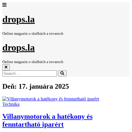
drops.la
Online magazín o službách a tovaroch
drops.la
Online magazín o službách a tovaroch
Search
Search
for:
Deň:
17. januára 2025
Technika
Villanymotorok a hatékony és
fenntartható iparért