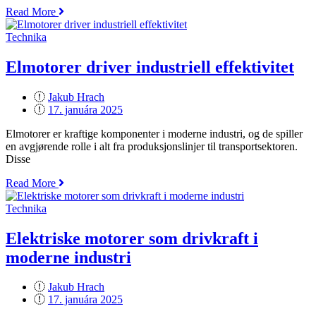
„Elektriske
Read More
motorer
driver
Technika
industriell
innovasjon“
Elmotorer driver industriell effektivitet
Jakub Hrach
Posted
17. januára 2025
on
Elmotorer er kraftige komponenter i moderne industri, og de spiller
en avgjørende rolle i alt fra produksjonslinjer til transportsektoren.
Disse
„Elmotorer
Read More
driver
industriell
Technika
effektivitet“
Elektriske motorer som drivkraft i
moderne industri
Jakub Hrach
Posted
17. januára 2025
on