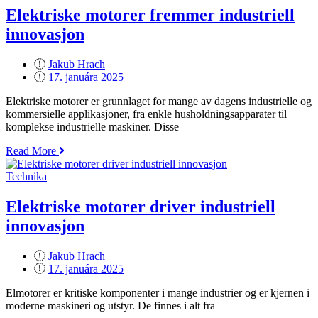
grønne
Elektriske motorer fremmer industriell
teknologi“
innovasjon
Jakub Hrach
Posted
17. januára 2025
on
Elektriske motorer er grunnlaget for mange av dagens industrielle og
kommersielle applikasjoner, fra enkle husholdningsapparater til
komplekse industrielle maskiner. Disse
„Elektriske
Read More
motorer
fremmer
Technika
industriell
innovasjon“
Elektriske motorer driver industriell
innovasjon
Jakub Hrach
Posted
17. januára 2025
on
Elmotorer er kritiske komponenter i mange industrier og er kjernen i
moderne maskineri og utstyr. De finnes i alt fra