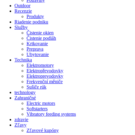
Potraviny
Outdoor
Recenzie
Produkty
Riadenie podniku
Služby
Čistenie okien
Čistenie podláh
Krtkovanie
Preprava
Ubytovanie
Technika
Elektromotory
Elektropřevodovky
Elektroprevodovky
Frekvenční měniče
Sušiče rúk
technology
Zahraničné
Electric motors
Softstarters
Vibratory feeding systems
zdravie
Zľavy
Zľavové kupóny