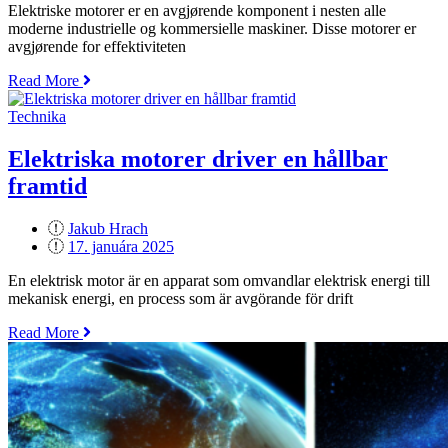
Elektriske motorer er en avgjørende komponent i nesten alle
moderne industrielle og kommersielle maskiner. Disse motorer er
avgjørende for effektiviteten
„Elektriske
Read More
motorer
som
Technika
drivkraft
i
Elektriska motorer driver en hållbar
moderne
framtid
industri“
Jakub Hrach
Posted
17. januára 2025
on
En elektrisk motor är en apparat som omvandlar elektrisk energi till
mekanisk energi, en process som är avgörande för drift
„Elektriska
Read More
motorer
driver
en
hållbar
framtid“