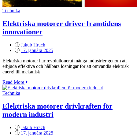
Technika
Elektriska motorer driver framtidens
innovationer
Jakub Hrach
Posted
17. januára 2025
on
Elektriska motorer har revolutionerat många industrier genom att
erbjuda effektiva och hållbara lösningar för att omvandla elektrisk
energi till mekanisk
„Elektriska
Read More
motorer
driver
Technika
framtidens
innovationer“
Elektriska motorer drivkraften för
modern industri
Jakub Hrach
Posted
17. januára 2025