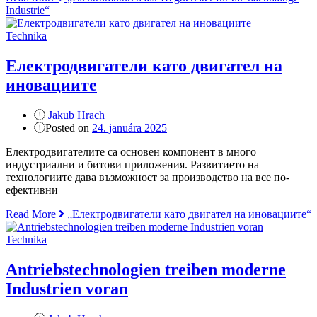
Industrie“
Technika
Електродвигатели като двигател на
иновациите
Jakub Hrach
Posted on
24. januára 2025
Електродвигателите са основен компонент в много
индустриални и битови приложения. Развитието на
технологиите дава възможност за производство на все по-
ефективни
Read More
„Електродвигатели като двигател на иновациите“
Technika
Antriebstechnologien treiben moderne
Industrien voran