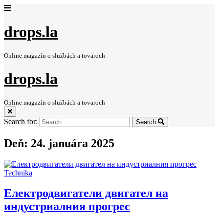
drops.la
Online magazín o službách a tovaroch
drops.la
Online magazín o službách a tovaroch
Search for:
Search
Deň:
24. januára 2025
Technika
Електродвигатели двигател на
индустриалния прогрес