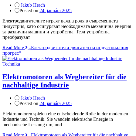
Jakub Hrach
Posted on
24. januára 2025
Електродвигателите играят важна роля в съвременната
индустрия, като осигуряват необходимата механична енергия
за различни машини и устройства. Тези устройства
преобразуват
Read More
„Електродвигатели двигател на индустриалния
прогрес“
Technika
Elektromotoren als Wegbereiter für die
nachhaltige Industrie
Jakub Hrach
Posted on
24. januára 2025
Elektromotoren spielen eine entscheidende Rolle in der modernen
Industrie und Technik. Sie wandeln elektrische Energie in
mechanische Leistung um, und
Read More
„Elektromotoren als Wegbereiter für die nachhaltige