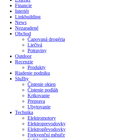
Financie
Interiér
Linkbuilding
News
Nezaradené
Obchod
Čapovaná drogéria
Liečivá
Potraviny
Outdoor
Recenzie
Produkty
Riadenie podniku
Služby
Čistenie okien
Čistenie podláh
Krtkovanie
Preprava
Ubytovanie
Technika
Elektromotory
Elektroprevodovky
Elektropřevodovky
Frekvenční měniče