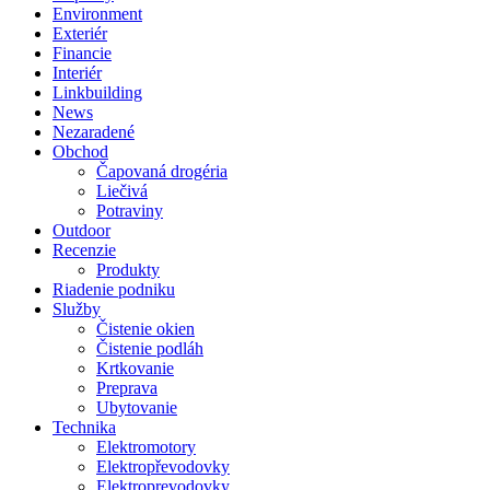
Environment
Exteriér
Financie
Interiér
Linkbuilding
News
Nezaradené
Obchod
Čapovaná drogéria
Liečivá
Potraviny
Outdoor
Recenzie
Produkty
Riadenie podniku
Služby
Čistenie okien
Čistenie podláh
Krtkovanie
Preprava
Ubytovanie
Technika
Elektromotory
Elektropřevodovky
Elektroprevodovky