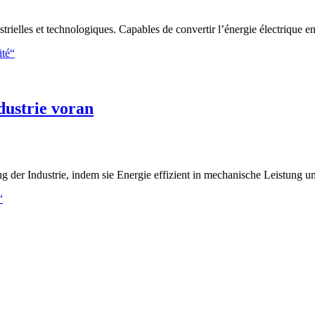
rielles et technologiques. Capables de convertir l’énergie électrique 
ité“
dustrie voran
ung der Industrie, indem sie Energie effizient in mechanische Leistu
“