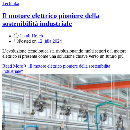
Technika
Il motore elettrico pioniere della
sostenibilità industriale
Jakub Hrach
Posted on
12. júla 2024
L’evoluzione tecnologica sta rivoluzionando molti settori e il motore
elettrico si presenta come una soluzione chiave verso un futuro più
Read More
„Il motore elettrico pioniere della sostenibilità
industriale“