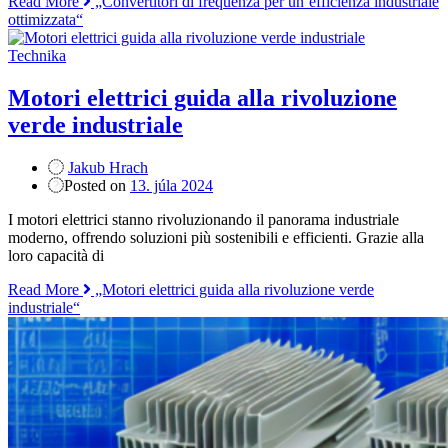
Read More
„Convertitori di frequenza per un’efficienza industriale
ottimizzata“
Technika
Motori elettrici guida alla rivoluzione
verde industriale
Jakub Hrach
Posted on
13. júla 2024
I motori elettrici stanno rivoluzionando il panorama industriale
moderno, offrendo soluzioni più sostenibili e efficienti. Grazie alla
loro capacità di
Read More
„Motori elettrici guida alla rivoluzione verde
industriale“