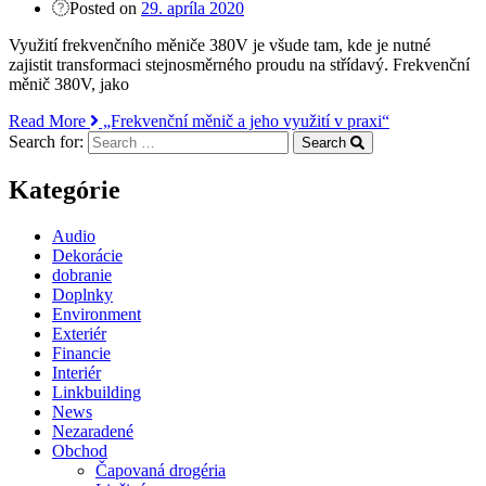
Posted on
29. apríla 2020
Využití frekvenčního měniče 380V je všude tam, kde je nutné
zajistit transformaci stejnosměrného proudu na střídavý. Frekvenční
měnič 380V, jako
Read More
„Frekvenční měnič a jeho využití v praxi“
Search for:
Search
Kategórie
Audio
Dekorácie
dobranie
Doplnky
Environment
Exteriér
Financie
Interiér
Linkbuilding
News
Nezaradené
Obchod
Čapovaná drogéria