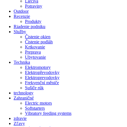
Liečivá
Potraviny
Outdoor
Recenzie
Produkty
Riadenie podniku
Služby
Čistenie okien
Čistenie podláh
Krtkovanie
Preprava
Ubytovanie
Technika
Elektromotory
Elektropřevodovky
Elektroprevodovky
Frekvenční měniče
Sušiče rúk
technology
Zahraničné
Electric motors
Softstarters
Vibratory feeding systems
zdravie
Zľavy