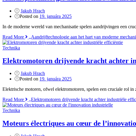
Jakub Hrach
Posted on
19. januára 2025
In de moderne wereld van mechanisatie spelen aandrijvingen een cruci
Read More
„Aandrijftechnologie aan het hart van moderne mechani
Technika
Elektromotoren drijvende kracht achter ind
Jakub Hrach
Posted on
19. januára 2025
Elektrische motoren, ofwel elektromotoren, spelen een cruciale rol in 
Read More
„Elektromotoren drijvende kracht achter industriële effic
Technika
Moteurs électriques au cœur de l’innovatio