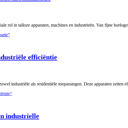
ale rol in talloze apparaten, machines en industrieën. Van fijne horl
satie“
ustriële efficiëntie
zowel industriële als residentiële toepassingen. Deze apparaten zetten e
iëntie“
n industrielle