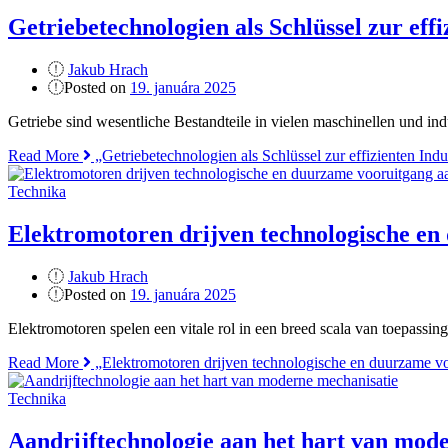
Getriebetechnologien als Schlüssel zur effi
Jakub Hrach
Posted on
19. januára 2025
Getriebe sind wesentliche Bestandteile in vielen maschinellen und 
Read More
„Getriebetechnologien als Schlüssel zur effizienten Indu
Technika
Elektromotoren drijven technologische en
Jakub Hrach
Posted on
19. januára 2025
Elektromotoren spelen een vitale rol in een breed scala van toepassi
Read More
„Elektromotoren drijven technologische en duurzame v
Technika
Aandrijftechnologie aan het hart van mod