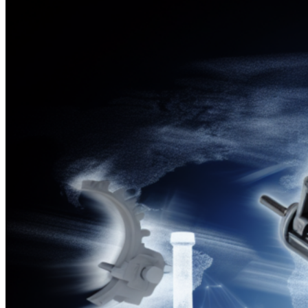
treiben
moderne
Industrien
voran“