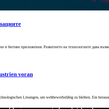
овациите
ни и битови приложения. Развитието на технологиите дава възм
ustrien voran
 technologischen Lösungen, um wettbewerbsfähig zu bleiben. Ein herausr