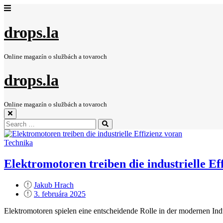
drops.la
Online magazín o službách a tovaroch
drops.la
Online magazín o službách a tovaroch
Search
Search
for:
Technika
Elektromotoren treiben die industrielle Ef
Jakub Hrach
Posted
3. februára 2025
on
Elektromotoren spielen eine entscheidende Rolle in der modernen Ind