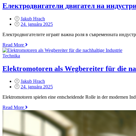
Innovation
Електродвигатели двигател на индустр
an“
Jakub Hrach
Posted
24. januára 2025
on
Електродвигателите играят важна роля в съвременната индустр
„Електродвигатели
Read More
двигател
на
Technika
индустриалния
прогрес“
Elektromotoren als Wegbereiter für die na
Jakub Hrach
Posted
24. januára 2025
on
Elektromotoren spielen eine entscheidende Rolle in der modernen Ind
„Elektromotoren
Read More
als
Wegbereiter
für
die
nachhaltige