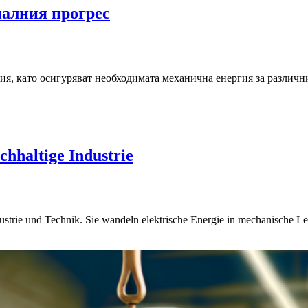
иалния прогрес
ия, като осигуряват необходимата механична енергия за различн
chhaltige Industrie
ustrie und Technik. Sie wandeln elektrische Energie in mechanische L